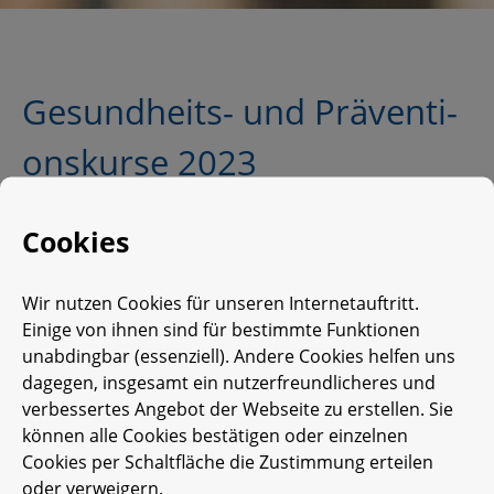
Ge­sund­heits- und Prä­ven­ti­
ons­kur­se 2023
Unser Kurs­pro­gramm für das Jahr 2023 ist on­
Cookies
line
. Wir freu­en uns, dass wir auch die­ses Jahr
un­se­re Prä­ven­ti­ons­kur­se an­bie­ten kön­nen.Denn
Wir nutzen Cookies für unseren Internetauftritt.
diese sind von der Zen­tra­le Prüf­stel­le Prä­ven­ti­
Einige von ihnen sind für bestimmte Funktionen
on zer­ti­fi­ziert.
unabdingbar (essenziell). Andere Cookies helfen uns
dagegen, insgesamt ein nutzerfreundlicheres und
Somit kön­nen nach er­folg­rei­cher Teil­nah­me die
verbessertes Angebot der Webseite zu erstellen. Sie
können alle Cookies bestätigen oder einzelnen
Kurs­kos­ten bis zu 100 % von der Kran­ken­kas­se
Cookies per Schaltfläche die Zustimmung erteilen
er­stat­tet wer­den.Bei Fra­gen zu un­se­rem Kurs­an­
oder verweigern.