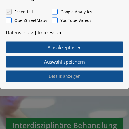
ge­bot er­rei­chen Sie uns unter 0521 78719319.
Essentiell
Google Analytics
OpenStreetMaps
YouTube Videos
Datenschutz
|
Impressum
Alle akzeptieren
Auswahl speichern
Details anzeigen
Interdisziplinäre Behandlung