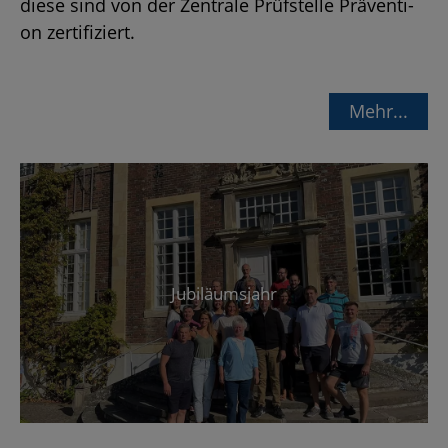
diese sind von der Zen­tra­le Prüf­stel­le Prä­ven­ti­
on zer­ti­fi­ziert.
Mehr...
Ju­bi­lä­ums­jahr