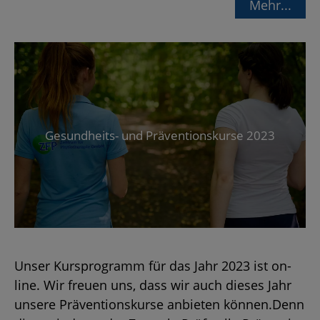
Mehr...
Ge­sund­heits- und Prä­ven­ti­ons­kur­se 2023
Unser Kurs­pro­gramm für das Jahr 2023 ist on­
line. Wir freu­en uns, dass wir auch die­ses Jahr
un­se­re Prä­ven­ti­ons­kur­se an­bie­ten kön­nen.Denn