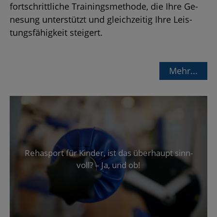
fort­schritt­li­che Trai­nings­me­tho­de, die Ihre Ge­
ne­sung un­ter­stützt und gleich­zei­tig Ihre Leis­
tungs­fä­hig­keit stei­gert.
Mehr...
Re­hasport für Kin­der, ist das über­haupt sinn­
voll? – Ja, und ob!