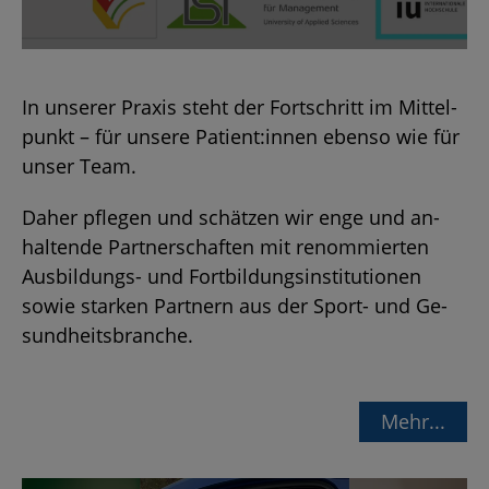
In un­se­rer Pra­xis steht der Fort­schritt im Mit­tel­
punkt – für un­se­re Pa­ti­ent:innen eben­so wie für
unser Team.
Daher pfle­gen und schät­zen wir enge und an­
hal­ten­de Part­ner­schaf­ten mit re­nom­mier­ten
Aus­bil­dungs- und Fort­bil­dungs­in­sti­tu­tio­nen
sowie star­ken Part­nern aus der Sport- und Ge­
sund­heits­bran­che.
Mehr...