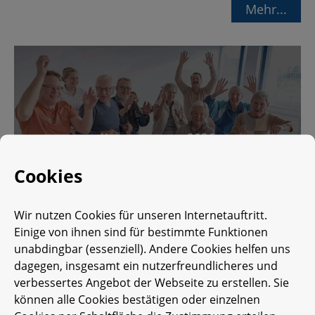
Mehr...
Kurs­pro­gramm 2026
Cookies
Wir nutzen Cookies für unseren Internetauftritt.
Einige von ihnen sind für bestimmte Funktionen
unabdingbar (essenziell). Andere Cookies helfen uns
dagegen, insgesamt ein nutzerfreundlicheres und
Prä­ven­ti­on ist bes­ser als Re­ha­bi­li­ta­ti­on. Des­halb
verbessertes Angebot der Webseite zu erstellen. Sie
bie­ten wir auch 2026 wie­der un­se­re Ge­sund­
können alle Cookies bestätigen oder einzelnen
heits- und Prä­ven­ti­ons­kur­se für eine ganz­heit­li­