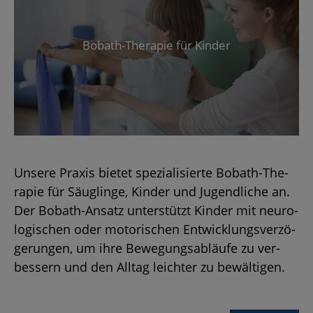
Bo­b­ath-The­ra­pie für Kin­der
Un­se­re Pra­xis bie­tet spe­zia­li­sier­te Bo­b­ath-The­
ra­pie für Säug­lin­ge, Kin­der und Ju­gend­li­che an.
Der Bo­b­ath-An­satz un­ter­stützt Kin­der mit neu­ro­
lo­gi­schen oder mo­to­ri­schen Ent­wick­lungs­ver­zö­
ge­run­gen, um ihre Be­we­gungs­ab­läu­fe zu ver­
bes­sern und den All­tag leich­ter zu be­wäl­ti­gen.