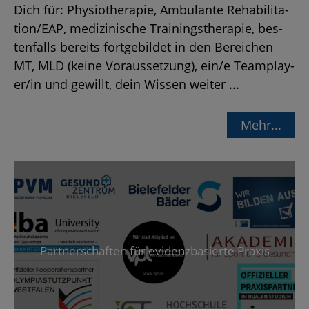
Dich für: Phy­sio­the­ra­pie, Am­bu­lan­te Re­ha­bi­li­ta­
ti­on/EAP, me­di­zi­ni­sche Trai­nings­the­ra­pie, bes­
ten­falls be­reits fort­ge­bil­det in den Be­rei­chen
MT, MLD (keine Vor­aus­set­zung), ein/e Team­play­
er/in und ge­willt, dein Wis­sen wei­ter ...
Mehr...
Part­ner­schaf­ten für evi­denz­ba­sier­te Pra­xis