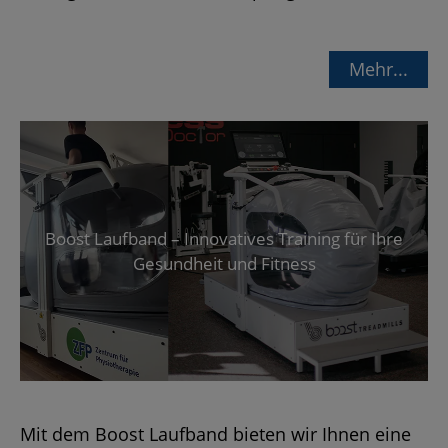
Mehr...
Boost Lauf­band – In­no­va­ti­ves Trai­ning für Ihre
Ge­sund­heit und Fit­ness
Mit dem Boost Lauf­band bie­ten wir Ihnen eine