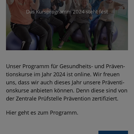
Das Kurs­pro­gramm 2024 steht fest
Unser Pro­gramm für Ge­sund­heits- und Prä­ven­
ti­ons­kur­se im Jahr 2024 ist on­line. Wir freu­en
uns, dass wir auch die­ses Jahr un­se­re Prä­ven­ti­
ons­kur­se an­bie­ten kön­nen. Denn diese sind von
der Zen­tra­le Prüf­stel­le Prä­ven­ti­on zer­ti­fi­ziert.
Hier geht es zum Pro­gramm.