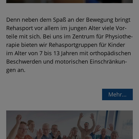
Denn neben dem Spaß an der Be­we­gung bringt
Re­hasport vor allem im jun­gen Alter viele Vor­
tei­le mit sich. Bei uns im Zen­trum für Phy­sio­the­
ra­pie bie­ten wir Re­hasport­grup­pen für Kin­der
im Alter von 7 bis 13 Jah­ren mit or­tho­pä­di­schen
Be­schwer­den und mo­to­ri­schen Ein­schrän­kun­
gen an.
Mehr...