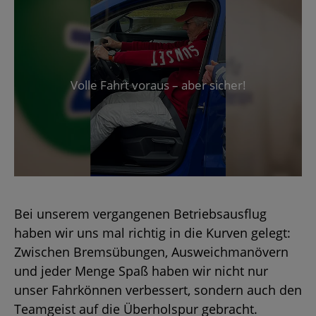
Volle Fahrt vor­aus – aber si­cher!
Bei un­se­rem ver­gan­ge­nen Be­triebs­aus­flug
haben wir uns mal rich­tig in die Kur­ven ge­legt:
Zwi­schen Brems­übun­gen, Aus­weich­ma­nö­vern
und jeder Menge Spaß haben wir nicht nur
unser Fahr­kön­nen ver­bes­sert, son­dern auch den
Team­geist auf die Über­hol­spur ge­bracht.