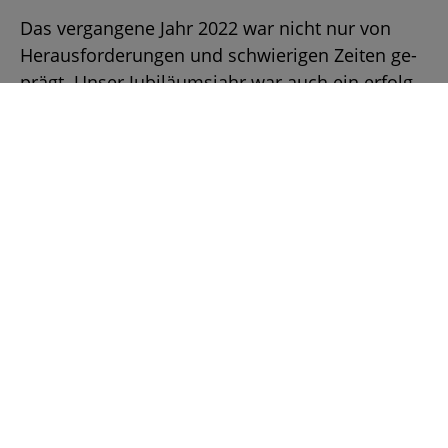
Das ver­gan­ge­ne Jahr 2022 war nicht nur von
Her­aus­for­de­run­gen und schwie­ri­gen Zei­ten ge­
prägt. Unser Ju­bi­lä­ums­jahr war auch ein er­folg­
rei­ches Jahr.
Wir bli­cken unter an­de­rem auf schö­ne Er­in­ne­
run­gen zu­rück, wie bei­spiels­wei­se auf un­se­ren
un­ver­gess­li­chen Ju­bi­lä­ums­aus­flug in Müns­ter.
Mehr...
1
2
3
4
5