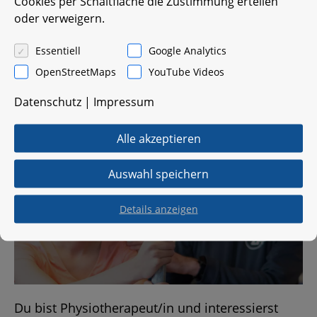
Cookies per Schaltfläche die Zustimmung erteilen
che Ge­sund­heits­för­de­rung an.
oder verweigern.
Essentiell
Google Analytics
Mehr...
OpenStreetMaps
YouTube Videos
Datenschutz
|
Impressum
Alle akzeptieren
Auswahl speichern
Phy­sio­the­ra­peut (m/w/d)
Details anzeigen
Du bist Phy­sio­the­ra­peut/in und in­ter­es­sierst