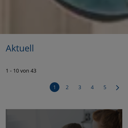
Ak­tu­ell
1 - 10 von 43
1
2
3
4
5