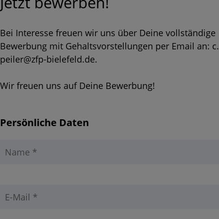
Jetzt be­wer­ben!
Bei In­ter­es­se freu­en wir uns über Deine voll­stän­di­ge
Be­wer­bung mit Ge­halts­vor­stel­lun­gen per Email an: c.​
peiler@​zfp-​bielefeld.​de.
Wir freu­en uns auf Deine Be­wer­bung!
Per­sön­li­che Daten