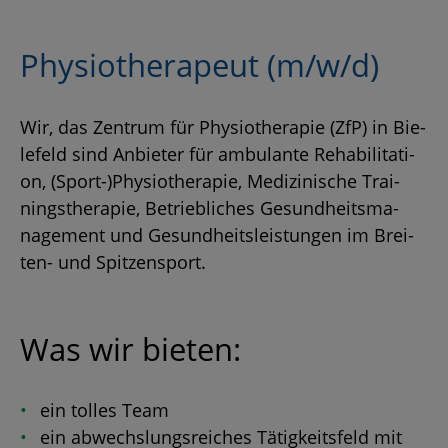
Phy­sio­the­ra­peut (m/w/d)
Wir, das Zen­trum für Phy­sio­the­ra­pie (ZfP) in Bie­
le­feld sind An­bie­ter für am­bu­lan­te Re­ha­bi­li­ta­ti­
on, (Sport-)Phy­sio­the­ra­pie, Me­di­zi­ni­sche Trai­
nings­the­ra­pie, Be­trieb­li­ches Ge­sund­heits­ma­
nage­ment und Ge­sund­heits­leis­tun­gen im Brei­
ten- und Spit­zen­sport.
Was wir bie­ten:
ein tol­les Team
ein ab­wechs­lungs­rei­ches Tä­tig­keits­feld mit