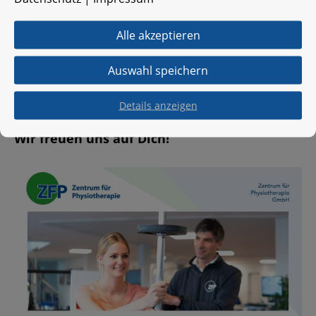
ge­willt, dein Wis­sen wei­ter aus­zu­bau­en und
fle­xi­bel ein­zu­set­zen
Alle akzeptieren
Wir haben dein In­ter­es­se ge­weckt? Dann sende
Auswahl speichern
uns deine Be­wer­bungs­un­ter­la­gen per E-Mail an:
c.​peiler@​zfp-​bielefeld.​de
Details anzeigen
Wir freu­en uns auf Dich!