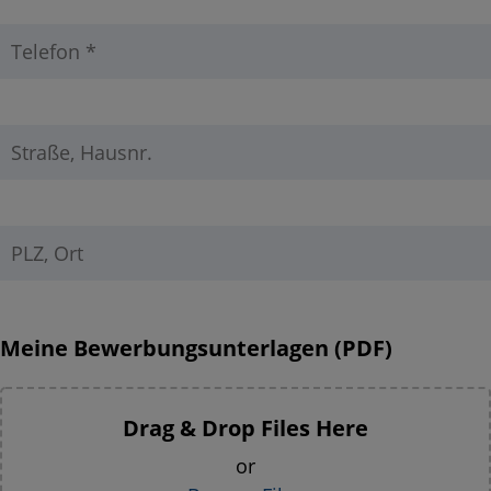
Meine Be­wer­bungs­un­ter­la­gen (PDF)
Drag & Drop Files Here
or