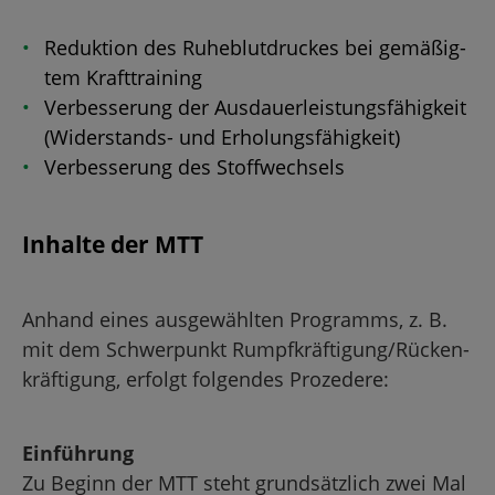
Re­duk­ti­on des Ru­he­blut­dru­ckes bei ge­mä­ßig­
tem Kraft­trai­ning
Ver­bes­se­rung der Aus­dau­er­leis­tungs­fä­hig­keit
(Wi­der­stands- und Er­ho­lungs­fä­hig­keit)
Ver­bes­se­rung des Stoff­wech­sels
In­hal­te der MTT
An­hand eines aus­ge­wähl­ten Pro­gramms, z. B.
mit dem Schwer­punkt Rumpf­kräf­ti­gung/Rü­cken­
kräf­ti­gung, er­folgt fol­gen­des Pro­ze­de­re:
Ein­füh­rung
Zu Be­ginn der MTT steht grund­sätz­lich zwei Mal