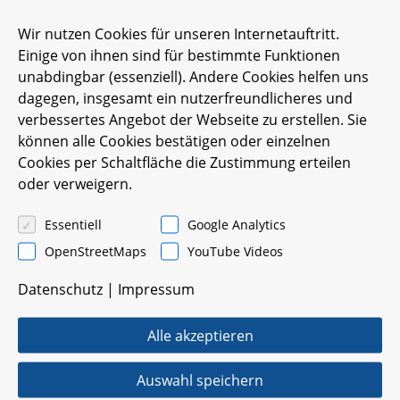
sowie der Be­weg­lich­keit an. Dif­fe­ren­ziert nach
Be­we­gungs­ap­pa­rat und Herz-Kreis­lauf-Sys­tem
Wir nutzen Cookies für unseren Internetauftritt.
las­sen sich fol­gen­de Ziele fest­hal­ten:
Einige von ihnen sind für bestimmte Funktionen
unabdingbar (essenziell). Andere Cookies helfen uns
dagegen, insgesamt ein nutzerfreundlicheres und
verbessertes Angebot der Webseite zu erstellen. Sie
können alle Cookies bestätigen oder einzelnen
Cookies per Schaltfläche die Zustimmung erteilen
oder verweigern.
Essentiell
Google Analytics
OpenStreetMaps
YouTube Videos
Datenschutz
|
Impressum
Alle akzeptieren
Auswahl speichern
Mus­ku­lo-Ske­let­ta­les Sys­tem: