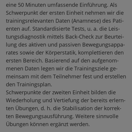
eine 50 Mi­nu­ten um­fas­sen­de Ein­füh­rung. Als
Schwer­punkt der ers­ten Ein­heit neh­men wir die
trai­nings­re­le­van­ten Daten (Ana­mne­se) des Pa­ti­
en­ten auf. Stan­dar­di­sier­te Tests, u. a. die Leis­
tungs­dia­gnos­tik mit­tels Back-Check zur Be­ur­tei­
lung des ak­ti­ven und pas­si­ven Be­we­gungs­ap­pa­
ra­tes sowie der Kör­per­sta­tik, kom­plet­tie­ren den
ers­ten Be­reich. Ba­sie­rend auf den auf­ge­nom­
me­nen Daten legen wir die Trai­nings­zie­le ge­
mein­sam mit dem Teil­neh­mer fest und er­stel­len
den Trai­nings­plan.
Schwer­punk­te der zwei­ten Ein­heit bil­den die
Wie­der­ho­lung und Ver­tie­fung der be­reits er­lern­
ten Übun­gen, d. h. die Sta­bi­li­sa­ti­on der kor­rek­
ten Be­we­gungs­aus­füh­rung. Wei­te­re sinn­vol­le
Übun­gen kön­nen er­gänzt wer­den.