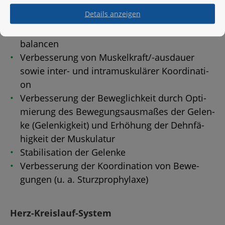
Details anzeigen
Ver­mei­dung bzw. Re­duk­ti­on mus­ku­lä­rer Dys­
ba­lan­cen
Ver­bes­se­rung von Mus­kel­kraft/-aus­dau­er
sowie in­ter- und in­tra­mus­ku­lä­rer Ko­or­di­na­ti­
on
Ver­bes­se­rung der Be­weg­lich­keit durch Op­ti­
mie­rung des Be­we­gungs­aus­ma­ßes der Ge­len­
ke (Ge­len­kig­keit) und Er­hö­hung der Dehn­fä­
hig­keit der Mus­ku­la­tur
Sta­bi­li­sa­ti­on der Ge­len­ke
Ver­bes­se­rung der Ko­or­di­na­ti­on von Be­we­
gun­gen (u. a. Sturz­pro­phy­la­xe)
Herz-Kreis­lauf-Sys­tem