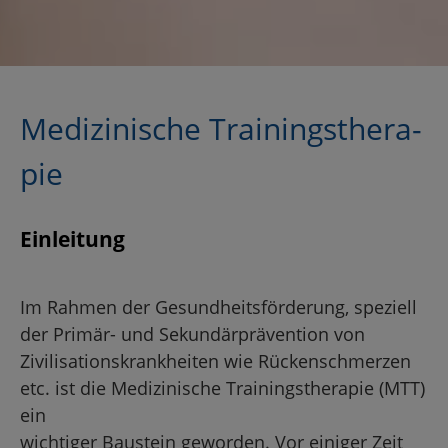
Me­di­zi­ni­sche Trai­nings­the­ra­
pie
Ein­lei­tung
Im Rah­men der Ge­sund­heits­för­de­rung, spe­zi­ell
der Pri­mär- und Se­kun­där­prä­ven­ti­on von
Zi­vi­li­sa­ti­ons­krank­hei­ten wie Rü­cken­schmer­zen
etc. ist die Me­di­zi­ni­sche Trai­nings­the­ra­pie (MTT)
ein
wich­ti­ger Bau­stein ge­wor­den. Vor ei­ni­ger Zeit