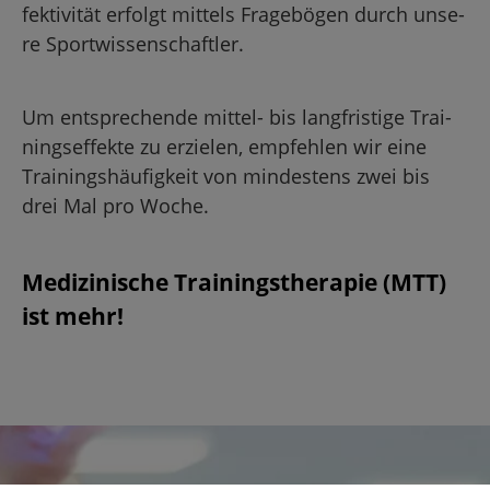
fek­ti­vi­tät er­folgt mit­tels Fra­ge­bö­gen durch un­se­
re Sport­wis­sen­schaft­ler.
Um ent­spre­chen­de mit­tel- bis lang­fris­ti­ge Trai­
nings­ef­fek­te zu er­zie­len, emp­feh­len wir eine
Trai­nings­häu­fig­keit von min­des­tens zwei bis
drei Mal pro Woche.
Me­di­zi­ni­sche Trai­nings­the­ra­pie (MTT)
ist mehr!