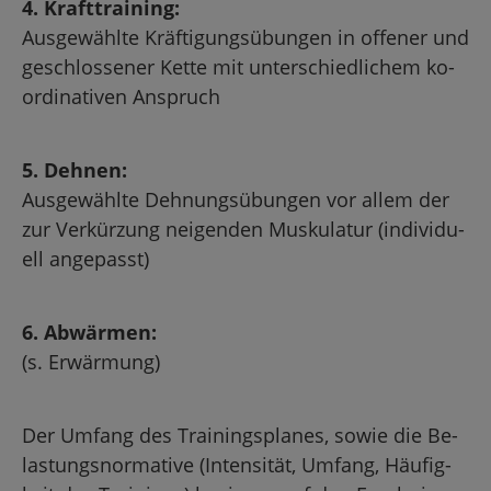
4. Kraft­trai­ning:
Aus­ge­wähl­te Kräf­ti­gungs­übun­gen in of­fe­ner und
ge­schlos­se­ner Kette mit un­ter­schied­li­chem ko­
or­di­na­ti­ven An­spruch
5. Deh­nen:
Aus­ge­wähl­te Deh­nungs­übun­gen vor allem der
zur Ver­kür­zung nei­gen­den Mus­ku­la­tur (in­di­vi­du­
ell an­ge­passt)
6. Ab­wär­men:
(s. Er­wär­mung)
Der Um­fang des Trai­nings­pla­nes, sowie die Be­
las­tungs­nor­ma­ti­ve (In­ten­si­tät, Um­fang, Häu­fig­