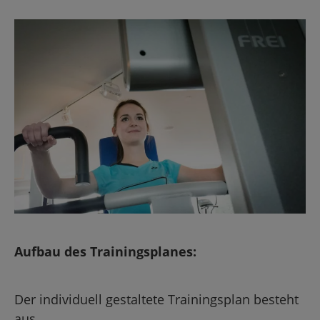
Auf­bau des Trai­nings­pla­nes:
Der in­di­vi­du­ell ge­stal­te­te Trai­nings­plan be­steht
aus