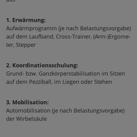
1. Er­wär­mung:
Auf­wärm­pro­gramm (je nach Be­las­tungs­vor­ga­be)
auf dem Lauf­band, Cross-Trai­ner, (Arm-)Er­go­me­
ter, Step­per
2. Ko­or­di­na­ti­ons­schu­lung:
Grund- bzw. Ganz­kör­per­sta­bi­li­sa­ti­on im Sit­zen
auf dem Pez­zi­ball, im Lie­gen oder Ste­hen
3. Mo­bi­li­sa­ti­on:
Au­to­mo­bi­li­sa­ti­on (je nach Be­las­tungs­vor­ga­be)
der Wir­bel­säu­le