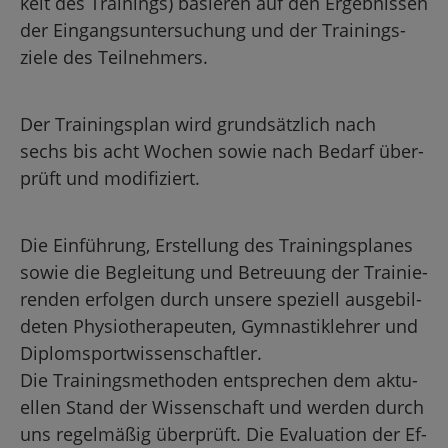
keit des Trai­nings) ba­sie­ren auf den Er­geb­nis­sen
der Ein­gangs­un­ter­su­chung und der Trai­nings­
zie­le des Teil­neh­mers.
Der Trai­nings­plan wird grund­sätz­lich nach
sechs bis acht Wo­chen sowie nach Be­darf über­
prüft und mo­di­fi­ziert.
Die Ein­füh­rung, Er­stel­lung des Trai­nings­pla­nes
sowie die Be­glei­tung und Be­treu­ung der Trai­nie­
ren­den er­fol­gen durch un­se­re spe­zi­ell aus­ge­bil­
de­ten Phy­sio­the­ra­peu­ten, Gym­nas­tik­leh­rer und
Di­plom­sport­wis­sen­schaft­ler.
Die Trai­nings­me­tho­den ent­spre­chen dem ak­tu­
el­len Stand der Wis­sen­schaft und wer­den durch
uns re­gel­mä­ßig über­prüft. Die Eva­lua­ti­on der Ef­